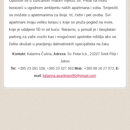
Opustite se u sunčanom malom mjestu Sv. Petar na moru
boraveći u ugodnom ambijentu naših apartmana i soba. Smjestiti
se možete u apartmanima za dvije, tri, četiri i pet osoba. Svi
apartmani imaju veliku terasu s koje se pruža pogled na more,
koje je udaljeno 50 m od kuće. Naravno, u ponudi je i besplatan
parking za vaše vozilo kao i mogućnost upotrebe roštilja ako se
želite okušati u pravljenju dalmatinskih specijaliteta na žaru.
Kontakt
: Katarina Čulina,
Adresa
: Sv. Petar b.b., 23207 Sveti Filip i
Jakov
Tel
.: +385 23 391 108, +385 23 327 303
Mob
.: +385 98 16 27 073,
E-
mail
:
katarina.apartmani90@gmail.com